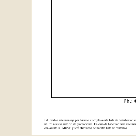
Ph.: 
Ud. recibió este mensaje por haberse suscripto a esta lista de distribución e
utilizó nuestro servicio de promociones. En caso de haber recibido este men
con asunto REMOVE y será eliminado de nuestra lista de contactos.