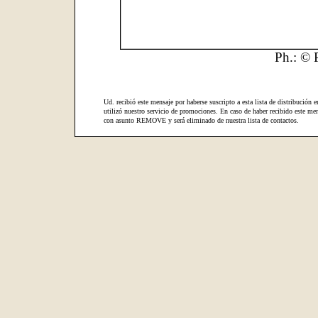
Ph.: © 
Ud. recibió este mensaje por haberse suscripto a esta lista de distribución e
utilizó nuestro servicio de promociones. En caso de haber recibido este men
con asunto REMOVE y será eliminado de nuestra lista de contactos.