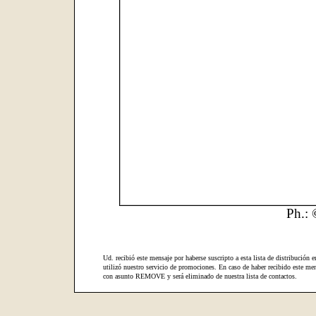
Ph.: 
Ud. recibió este mensaje por haberse suscripto a esta lista de distribución e
utilizó nuestro servicio de promociones. En caso de haber recibido este men
con asunto REMOVE y será eliminado de nuestra lista de contactos.