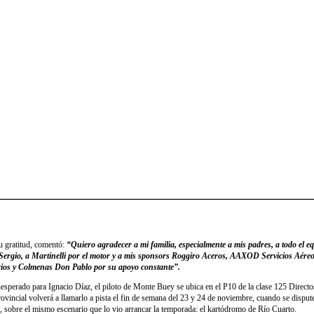
u gratitud, comentó:
“Quiero agradecer a mi familia, especialmente a mis padres, a todo el
 Sergio, a Martinelli por el motor y a mis sponsors Roggiro Aceros, AAXOD Servicios Aére
ios y Colmenas Don Pablo por su apoyo constante”.
nesperado para Ignacio Díaz, el piloto de Monte Buey se ubica en el P10 de la clase 125 Directo
ovincial volverá a llamarlo a pista el fin de semana del 23 y 24 de noviembre, cuando se disput
, sobre el mismo escenario que lo vio arrancar la temporada: el kartódromo de Río Cuarto.