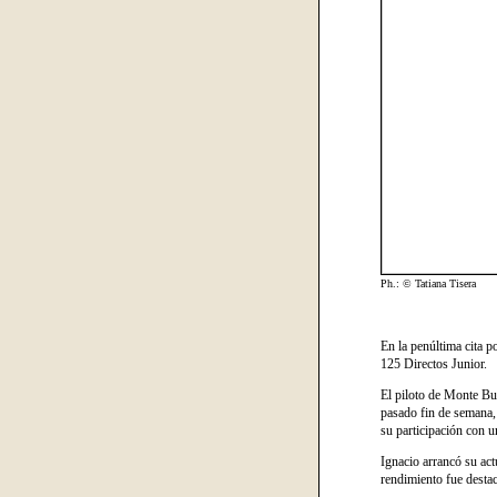
Ph.: © Tatiana Tisera
En la penúltima cita p
125 Directos Junior.
El piloto de Monte Bu
pasado fin de semana, 
su participación con u
Ignacio arrancó su act
rendimiento fue desta