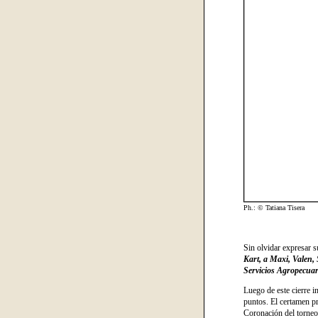
Ph.: © Tatiana Tisera
Sin olvidar expresar s
Kart, a Maxi, Valen,
Servicios Agropecuar
Luego de este cierre i
puntos. El certamen pr
Coronación del torneo