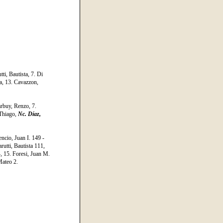
ti, Bautista, 7. Di
ia, 13. Cavazzon,
arbuy, Renzo, 7.
 Thiago,
Nc. Díaz,
ncio, Juan I. 149 -
rutti, Bautista 111,
, 15. Foresi, Juan M.
Mateo 2.