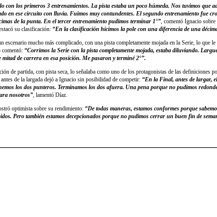
 con los primeros 3 entrenamientos. La pista estaba un poco húmeda. Nos tuvimos que ada
do en ese circuito con lluvia. Fuimos muy contundentes. El segundo entrenamiento fue c
écimas de la punta. En el tercer entrenamiento pudimos terminar 1°”
, comentó Ignacio sobre
stacó su clasificación:
“En la clasificación hicimos la pole con una diferencia de una décim
n escenario mucho más complicado, con una pista completamente mojada en la Serie, lo que le
o comentó:
“Corrimos la Serie con la pista completamente mojada, estaba diluviando. Largu
 mitad de carrera en esa posición. Me pasaron y terminé 2°”.
uación de partida, con pista seca, lo señalaba como uno de los protagonistas de las definiciones po
antes de la largada dejó a Ignacio sin posibilidad de competir:
“En la Final, antes de largar, el
hemos los dos punteros. Terminamos los dos afuera. Una pena porque no pudimos redond
ara nosotros”
, lamentó Díaz.
ostró optimista sobre su rendimiento:
“De todas maneras, estamos conformes porque sabemo
pidos. Pero también estamos decepcionados porque no pudimos cerrar un buen fin de sema