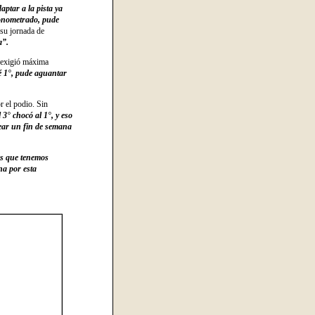
ptar a la pista ya
ronometrado, pude
 su jornada de
a”.
 exigió máxima
é 1°, pude aguantar
r el podio. Sin
 3° chocó al 1°, y eso
ear un fin de semana
s que tenemos
na por esta