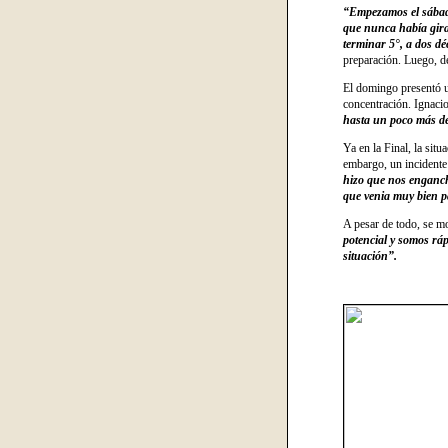
“Empezamos el sábado
que nunca había gira
terminar 5°, a dos d
preparación. Luego, de
El domingo presentó u
concentración. Ignaci
hasta un poco más de
Ya en la Final, la sit
embargo, un incidente 
hizo que nos enganc
que venia muy bien p
A pesar de todo, se m
potencial y somos rá
situación”.