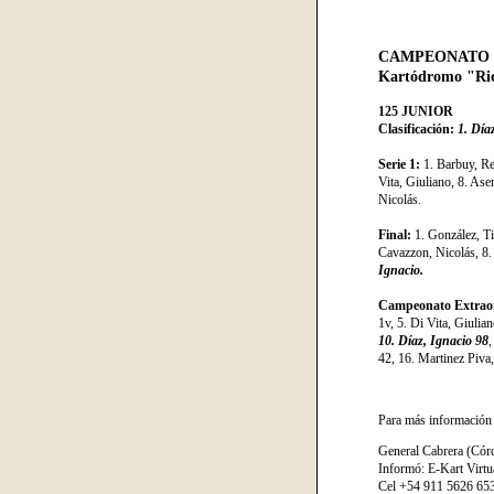
CAMPEONATO C
Kartódromo "Ric
125 JUNIOR
Clasificación:
1. Día
Serie 1:
1. Barbuy, R
Vita, Giuliano, 8. Ase
Nicolás.
Final:
1. González, Ti
Cavazzon, Nicolás, 8. 
Ignacio.
Campeonato Extraof
1v, 5. Di Vita, Giulia
10. Díaz, Ignacio 98
,
42, 16. Martinez Piva,
Para más información 
General Cabrera (Cór
Informó: E-Kart Virtu
Cel +54 911 5626 65