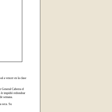
al a vencer en la clase
e General Cabrera el
a le impidió redondear
 de semana.
ta seca. Su