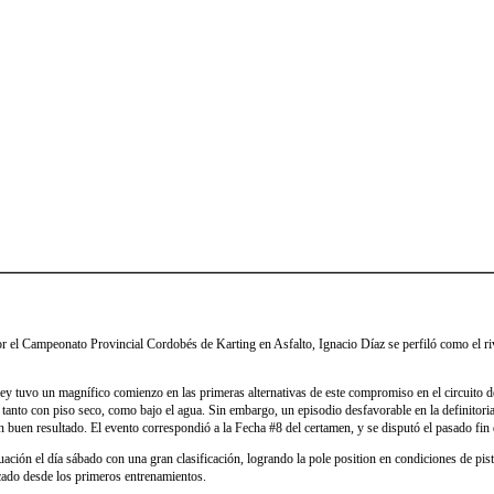
or el Campeonato Provincial Cordobés de Karting en Asfalto, Ignacio Díaz se perfiló como el riv
ey tuvo un magnífico comienzo en las primeras alternativas de este compromiso en el circuito d
tanto con piso seco, como bajo el agua. Sin embargo, un episodio desfavorable en la definitori
n buen resultado. El evento correspondió a la Fecha #8 del certamen, y se disputó el pasado fin
uación el día sábado con una gran clasificación, logrando la pole position en condiciones de pis
cado desde los primeros entrenamientos.