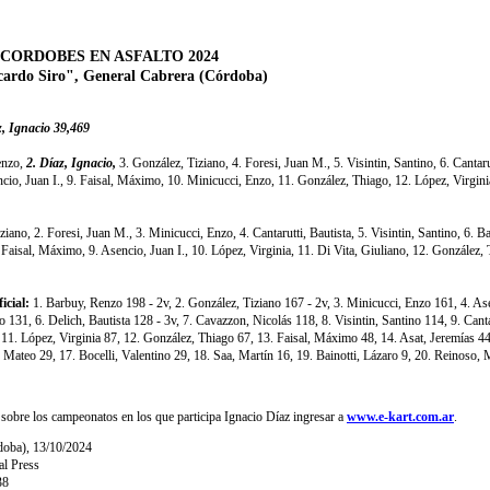
ORDOBES EN ASFALTO 2024
ardo Siro", General Cabrera (Córdoba)
z, Ignacio 39,469
enzo,
2. Díaz, Ignacio,
3. González, Tiziano, 4. Foresi, Juan M., 5. Visintin, Santino, 6. Cantarut
ncio, Juan I., 9. Faisal, Máximo, 10. Minicucci, Enzo, 11. González, Thiago, 12. López, Virgin
ziano, 2. Foresi, Juan M., 3. Minicucci, Enzo, 4. Cantarutti, Bautista, 5. Visintin, Santino, 6. B
Faisal, Máximo, 9. Asencio, Juan I., 10. López, Virginia, 11. Di Vita, Giuliano, 12. González,
icial:
1. Barbuy, Renzo 198 - 2v, 2. González, Tiziano 167 - 2v, 3. Minicucci, Enzo 161, 4. Ase
no 131, 6. Delich, Bautista 128 - 3v, 7. Cavazzon, Nicolás 118, 8. Visintin, Santino 114, 9. Canta
 11. López, Virginia 87, 12. González, Thiago 67, 13. Faisal, Máximo 48, 14. Asat, Jeremías 44
 Mateo 29, 17. Bocelli, Valentino 29, 18. Saa, Martín 16, 19. Bainotti, Lázaro 9, 20. Reinoso, 
sobre los campeonatos en los que participa Ignacio Díaz ingresar a
www.e-kart.com.ar
.
doba)
,
13/10/2024
al Press
38