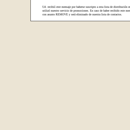
Ud. recibió este mensaje por haberse suscripto a esta lista de distribución e
utilizó nuestro servicio de promociones. En caso de haber recibido este men
con asunto REMOVE y será eliminado de nuestra lista de contactos.