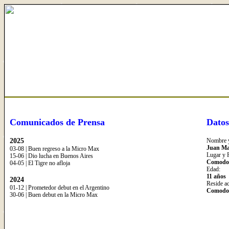
Comunicados de Prensa
Datos
2025
Nombre y
Juan Ma
03-08 | Buen regreso a la Micro Max
Lugar y 
15-06 | Dio lucha en Buenos Aires
Comodor
04-05 | El Tigre no afloja
Edad:
11 años
2024
Reside a
01-12 | Prometedor debut en el Argentino
Comodor
30-06 | Buen debut en la Micro Max