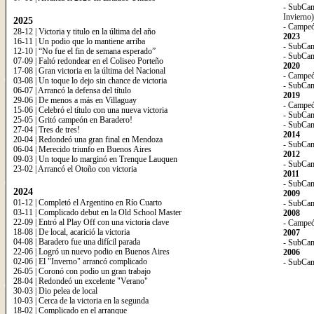
- SubCam
Invierno)
2025
- Campeó
28-12 | Victoria y titulo en la última del año
2023
16-11 | Un podio que lo mantiene arriba
- SubCam
12-10 | “No fue el fin de semana esperado”
- SubCam
07-09 | Faltó redondear en el Coliseo Porteño
2020
17-08 | Gran victoria en la última del Nacional
- Campeó
03-08 | Un toque lo dejo sin chance de victoria
- SubCam
06-07 | Arrancó la defensa del título
2019
29-06 | De menos a más en Villaguay
- Campeó
15-06 | Celebró el título con una nueva victoria
- SubCam
25-05 | Gritó campeón en Baradero!
- SubCa
27-04 | Tres de tres!
2014
20-04 | Redondeó una gran final en Mendoza
- SubCa
06-04 | Merecido triunfo en Buenos Aires
2012
09-03 | Un toque lo marginó en Trenque Lauquen
- SubCa
23-02 | Arrancó el Otoño con victoria
2011
- SubCam
2024
2009
01-12 | Completó el Argentino en Río Cuarto
- SubCam
03-11 | Complicado debut en la Old School Master
2008
22-09 | Entró al Play Off con una victoria clave
- Campeó
18-08 | De local, acarició la victoria
2007
04-08 | Baradero fue una difícil parada
- SubCam
22-06 | Logró un nuevo podio en Buenos Aires
2006
02-06 | El "Inverno" arrancó complicado
- SubCa
26-05 | Coronó con podio un gran trabajo
28-04 | Redondeó un excelente "Verano"
30-03 | Dio pelea de local
10-03 | Cerca de la victoria en la segunda
18-02 | Complicado en el arranque