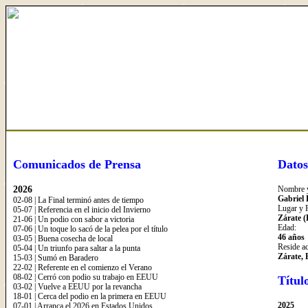
Comunicados de Prensa
Datos
2026
Nombre y
Gabriel
02-08 | La Final terminó antes de tiempo
Lugar y 
05-07 | Referencia en el inicio del Invierno
Zárate (
21-06 | Un podio con sabor a victoria
Edad:
07-06 | Un toque lo sacó de la pelea por el título
46 años
03-05 | Buena cosecha de local
Reside a
05-04 | Un triunfo para saltar a la punta
Zárate, 
15-03 | Sumó en Baradero
22-02 | Referente en el comienzo el Verano
08-02 | Cerró con podio su trabajo en EEUU
Títul
03-02 | Vuelve a EEUU por la revancha
18-01 | Cerca del podio en la primera en EEUU
2025
07-01 | Arranca el 2026 en Estados Unidos