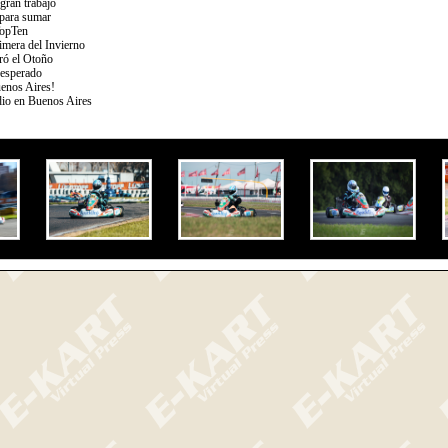
gran trabajo
 para sumar
TopTen
imera del Invierno
ró el Otoño
 esperado
uenos Aires!
dio en Buenos Aires