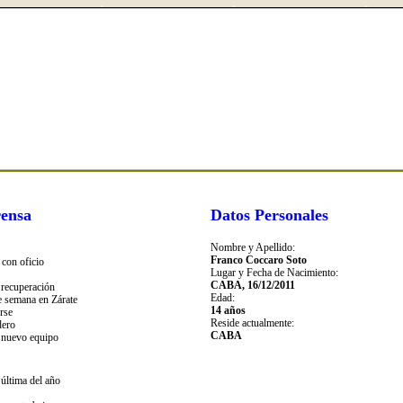
ensa
Datos Personales
Nombre y Apellido:
Franco Coccaro Soto
 con oficio
Lugar y Fecha de Nacimiento:
CABA, 16/12/2011
 recuperación
Edad:
e semana en Zárate
14 años
rse
Reside actualmente:
dero
CABA
 nuevo equipo
a última del año